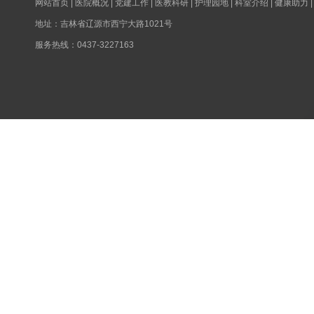
网站首页
|
医院概况
|
党建工作
|
医教科研
|
护理园地
|
科室介绍
|
健康助力
地址：吉林省辽源市西宁大路1021号
服务热线：0437-3227163