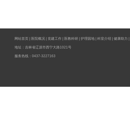
网站首页
|
医院概况
|
党建工作
|
医教科研
|
护理园地
|
科室介绍
|
健康助力
地址：吉林省辽源市西宁大路1021号
服务热线：0437-3227163