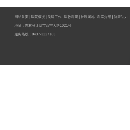
网站首页
|
医院概况
|
党建工作
|
医教科研
|
护理园地
|
科室介绍
|
健康助力
地址：吉林省辽源市西宁大路1021号
服务热线：0437-3227163